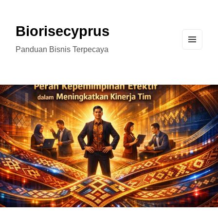
Biorisecyprus
Panduan Bisnis Terpecaya
MEN
U
AND
WIDG
ETS