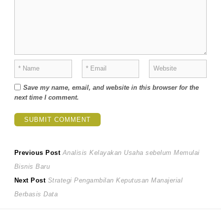
Save my name, email, and website in this browser for the
next time I comment.
P
P
Previous Post
Analisis Kelayakan Usaha sebelum Memulai
r
Bisnis Baru
o
N
e
Next Post
Strategi Pengambilan Keputusan Manajerial
s
e
v
Berbasis Data
x
i
t