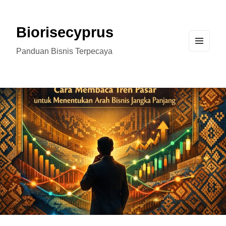
Biorisecyprus
Panduan Bisnis Terpecaya
MEN
U
AND
WIDG
ETS