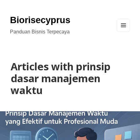
Biorisecyprus
Panduan Bisnis Terpecaya
MEN
U
AND
WIDG
ETS
Articles with prinsip
dasar manajemen
waktu